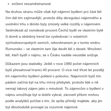
snížení nezaměstnanosti
Na druhou stranu může však být nájemní bydlení pro část lidí
čím dál tím zajímavější, protože díky deregulaci nájemného a
uvolnění trhu s těmito byty zmizely velké rozdíly v nájemném.
Sedmdesát až osmdesát procent Čechů bydlí ve vlastním bytě
či domě a obdobný trend lze vysledovat i v ostatních
východoevropských zemích, rekordmanem je v tomto směru
Rumunsko – ve vlastním tam žije devět lidí z deseti. Množství
lidí, kteří bydlí v nájmu, se v Česku nadále neustále snižuje.
Důkazem jsou statistiky. Ještě v roce 1980 počet nájemních
bytů přesahoval hranici 40 procent. O více než třicet let později
trh nájemního bydlení poklesl o polovinu. Nájemních bytů tím
pádem začíná být na trhu mírný přebytek, protože lidé o ně
nemají takový zájem jako v minulosti. To zájemcům o bydlení v
nájmu umožňuje byt si dobře vybrat, zároveň přitom mohou
podle analytiků počítat s tím, že spíše přimějí majitele, aby jim
byt dlouhodobě pronajal za rozumné nájemné.