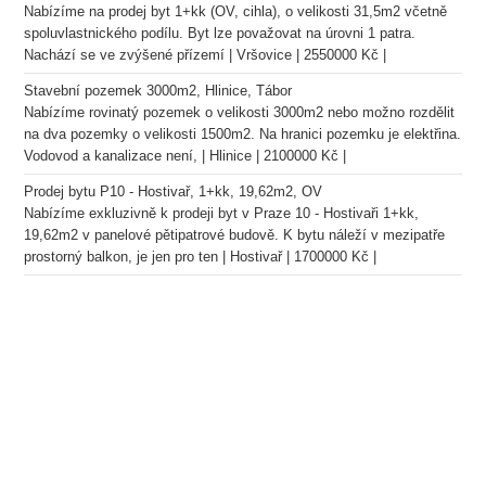
Nabízíme na prodej byt 1+kk (OV, cihla), o velikosti 31,5m2 včetně
spoluvlastnického podílu. Byt lze považovat na úrovni 1 patra.
Nachází se ve zvýšené přízemí | Vršovice | 2550000 Kč |
Stavební pozemek 3000m2, Hlinice, Tábor
Nabízíme rovinatý pozemek o velikosti 3000m2 nebo možno rozdělit
na dva pozemky o velikosti 1500m2. Na hranici pozemku je elektřina.
Vodovod a kanalizace není, | Hlinice | 2100000 Kč |
Prodej bytu P10 - Hostivař, 1+kk, 19,62m2, OV
Nabízíme exkluzivně k prodeji byt v Praze 10 - Hostivaři 1+kk,
19,62m2 v panelové pětipatrové budově. K bytu náleží v mezipatře
prostorný balkon, je jen pro ten | Hostivař | 1700000 Kč |