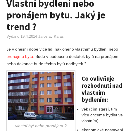
Vlastní bydlení nebo
ZAHRADA
pronájem bytu. Jaký je
FINANCE
trend ?
Vydáno
REALITNÍ INZERCE
19.4.2014
Jaroslav Karas
Je v dnešní době více lidí nakloněno vlastnímu bydlení nebo
pronájmu bytu
. Bude v budoucnu dostatek bytů na pronájem,
nebo dokonce bude těchto bytů nadbytek ?
Co ovlivňuje
rozhodnutí nad
vlastním
bydlením:
věk (čím starší, tím
více chceme bydlet ve
vlastním)
vlastní byt nebo pronájem ?
ekonomické postavení