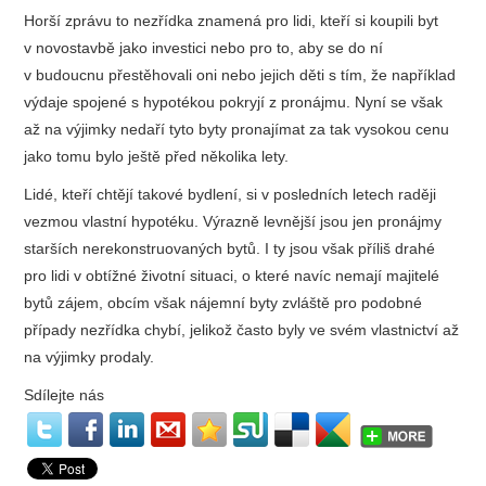
Horší zprávu to nezřídka znamená pro lidi, kteří si koupili byt
v novostavbě jako investici nebo pro to, aby se do ní
v budoucnu přestěhovali oni nebo jejich děti s tím, že například
výdaje spojené s hypotékou pokryjí z pronájmu. Nyní se však
až na výjimky nedaří tyto byty pronajímat za tak vysokou cenu
jako tomu bylo ještě před několika lety.
Lidé, kteří chtějí takové bydlení, si v posledních letech raději
vezmou vlastní hypotéku. Výrazně levnější jsou jen pronájmy
starších nerekonstruovaných bytů. I ty jsou však příliš drahé
pro lidi v obtížné životní situaci, o které navíc nemají majitelé
bytů zájem, obcím však nájemní byty zvláště pro podobné
případy nezřídka chybí, jelikož často byly ve svém vlastnictví až
na výjimky prodaly.
Sdílejte nás