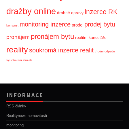
dražby online
inzerce RK
drobné opravy
monitoring inzerce
prodej bytu
prodej
kompost
pronájem bytu
pronájem
realitní kanceláře
reality
soukromá inzerce realit
třídění odpadu
vyúčtování služeb
INFORMACE
RSS články
Realitynews nemovitosti
monitoring